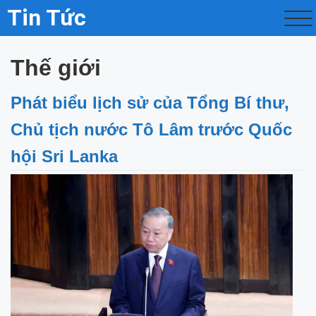
Tin Tức
Thế giới
Phát biểu lịch sử của Tổng Bí thư,
Chủ tịch nước Tô Lâm trước Quốc
hội Sri Lanka