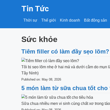
Tin Tức
Thời sự
Thế giới
Kinh doanh
Bất động sản
Sức khỏe
Tiêm filler có làm đầy sẹo lõm?
Tôi bị sẹo lõm nhẹ ở hai má và dưới cằm do mụn lâ
Tây Ninh)
Published on: May 08, 2026
5 món làm từ sữa chua tốt cho 
Sữa chua nhiều men vi sinh cùng chất xơ trong táo, 
Published on: May 08, 2026