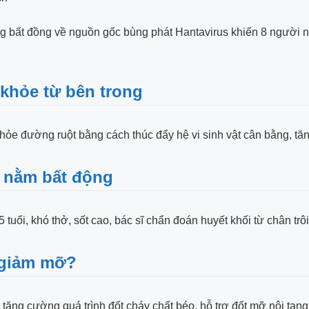
g bất đồng về nguồn gốc bùng phát Hantavirus khiến 8 người nh
khỏe từ bên trong
 khỏe đường ruột bằng cách thúc đẩy hệ vi sinh vật cân bằng, t
g nằm bất động
tuổi, khó thở, sốt cao, bác sĩ chẩn đoán huyết khối từ chân trô
 giảm mỡ?
ể tăng cường quá trình đốt cháy chất béo, hỗ trợ đốt mỡ nội tạn