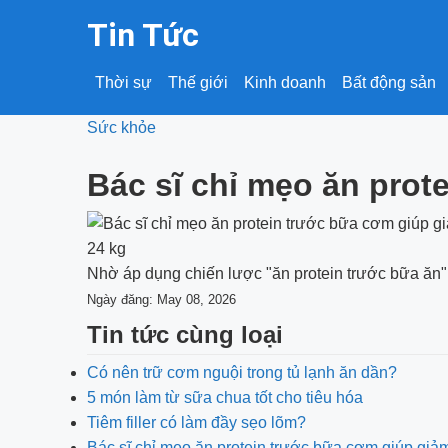
Tin Tức
Thời sự
Thế giới
Kinh doanh
Bất động sản
Sức khỏe
Bác sĩ chỉ mẹo ăn prot
Nhờ áp dụng chiến lược "ăn protein trước bữa ăn
Ngày đăng: May 08, 2026
Tin tức cùng loại
Có nên trữ cơm nguội trong tủ lạnh ăn dần?
5 món làm từ sữa chua tốt cho tiêu hóa
Tiêm filler có làm đầy sẹo lõm?
Bác sĩ chỉ mẹo ăn protein trước bữa cơm giúp giả