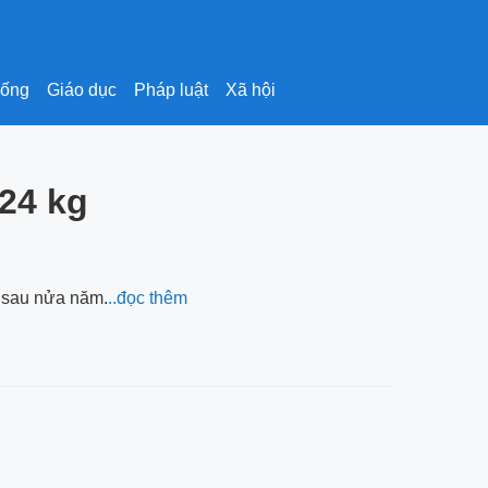
sống
Giáo dục
Pháp luật
Xã hội
 24 kg
t sau nửa năm.
..đọc thêm