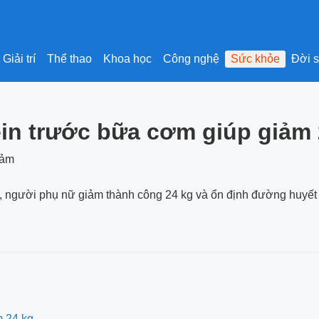
Giải trí
Thể thao
Khoa học
Công nghệ
Sức khỏe
Đời 
ein trước bữa cơm giúp giảm
", người phụ nữ giảm thành công 24 kg và ổn định đường huyế
m 24 kg