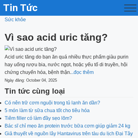
Tin Tức
Sức khỏe
Vì sao acid uric tăng?
Acid uric tăng do bạn ăn quá nhiều thực phẩm giàu purin
hay uống rượu bia, nước ngọt, hoặc yếu tố di truyền, hội
chứng chuyển hóa, bệnh thận.
..đọc thêm
Ngày đăng: October 04, 2025
Tin tức cùng loại
Có nên trữ cơm nguội trong tủ lạnh ăn dần?
5 món làm từ sữa chua tốt cho tiêu hóa
Tiêm filler có làm đầy sẹo lõm?
Bác sĩ chỉ mẹo ăn protein trước bữa cơm giúp giảm 24 kg
Giả thuyết về nguồn lây Hantavirus trên tàu du lịch Đại Tây