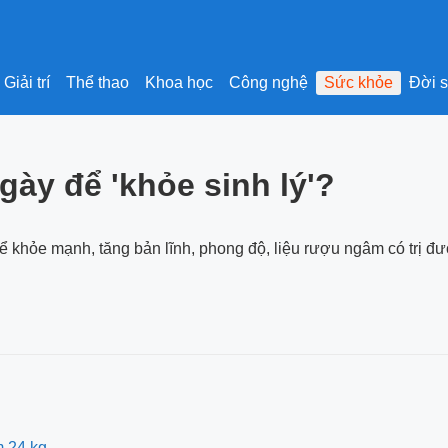
Giải trí
Thể thao
Khoa học
Công nghệ
Sức khỏe
Đời 
ày để 'khỏe sinh lý'?
khỏe mạnh, tăng bản lĩnh, phong độ, liệu rượu ngâm có trị đượ
m 24 kg