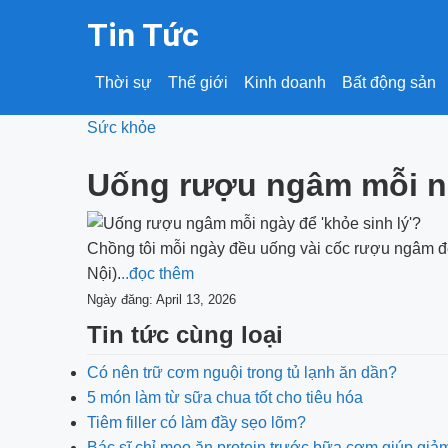
Tin Tức
Thời sự
Thế giới
Kinh doanh
Bất động sản
Sức khỏe
Uống rượu ngâm mỗi ng
Chồng tôi mỗi ngày đều uống vài cốc rượu ngâm để 
Nội).
..đọc thêm
Ngày đăng: April 13, 2026
Tin tức cùng loại
Có nên trữ cơm nguội trong tủ lạnh ăn dần?
5 món làm từ sữa chua tốt cho tiêu hóa
Tiêm filler có làm đầy sẹo lõm?
Bác sĩ chỉ mẹo ăn protein trước bữa cơm giúp giả