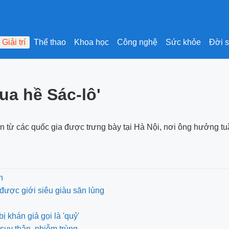
Giải trí
Thể thao
Khoa học
Công nghệ
Sức khỏe
Đời 
ua hề Sác-lô'
ến từ các quốc gia được trưng bày tại Hà Nội, nơi ông hưởng t
n
được giới siêu giàu săn lùng
khán giả gọi là 'quỷ'
suy thận, nhiễm trùng