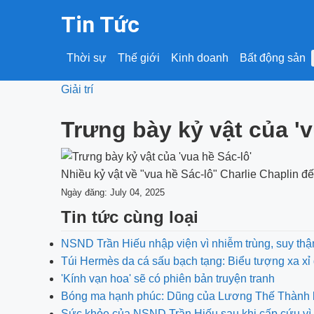
Tin Tức
Thời sự
Thế giới
Kinh doanh
Bất động sản
Giải trí
Trưng bày kỷ vật của 'v
Nhiều kỷ vật về "vua hề Sác-lô" Charlie Chaplin đ
Ngày đăng: July 04, 2025
Tin tức cùng loại
NSND Trần Hiếu nhập viện vì nhiễm trùng, suy thậ
Túi Hermès da cá sấu bạch tạng: Biểu tượng xa xỉ 
'Kính vạn hoa' sẽ có phiên bản truyện tranh
Bóng ma hạnh phúc: Dũng của Lương Thế Thành bị 
Sức khỏe của NSND Trần Hiếu sau khi cấp cứu vì 