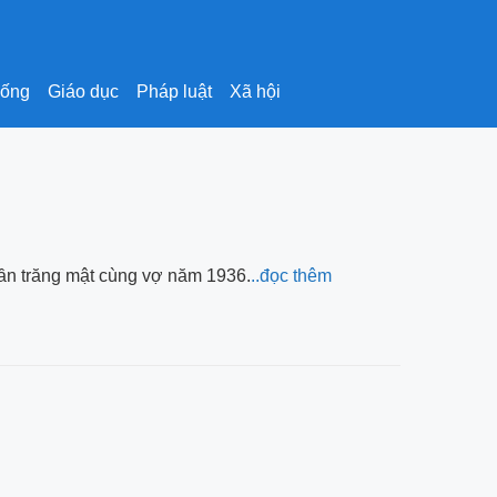
sống
Giáo dục
Pháp luật
Xã hội
uần trăng mật cùng vợ năm 1936.
..đọc thêm