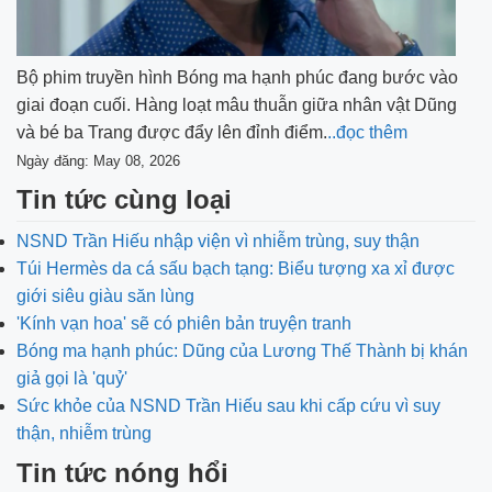
Bộ phim truyền hình Bóng ma hạnh phúc đang bước vào
giai đoạn cuối. Hàng loạt mâu thuẫn giữa nhân vật Dũng
và bé ba Trang được đẩy lên đỉnh điểm.
..đọc thêm
Ngày đăng: May 08, 2026
Tin tức cùng loại
NSND Trần Hiếu nhập viện vì nhiễm trùng, suy thận
Túi Hermès da cá sấu bạch tạng: Biểu tượng xa xỉ được
giới siêu giàu săn lùng
'Kính vạn hoa' sẽ có phiên bản truyện tranh
Bóng ma hạnh phúc: Dũng của Lương Thế Thành bị khán
giả gọi là 'quỷ'
Sức khỏe của NSND Trần Hiếu sau khi cấp cứu vì suy
thận, nhiễm trùng
Tin tức nóng hổi