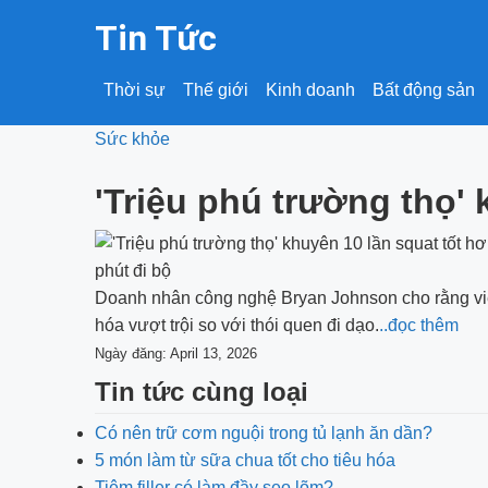
Tin Tức
Thời sự
Thế giới
Kinh doanh
Bất động sản
Sức khỏe
'Triệu phú trường thọ' 
Doanh nhân công nghệ Bryan Johnson cho rằng việ
hóa vượt trội so với thói quen đi dạo.
..đọc thêm
Ngày đăng: April 13, 2026
Tin tức cùng loại
Có nên trữ cơm nguội trong tủ lạnh ăn dần?
5 món làm từ sữa chua tốt cho tiêu hóa
Tiêm filler có làm đầy sẹo lõm?