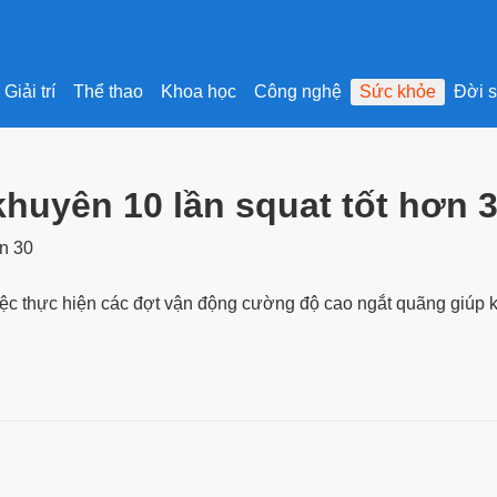
Giải trí
Thể thao
Khoa học
Công nghệ
Sức khỏe
Đời 
khuyên 10 lần squat tốt hơn 3
c thực hiện các đợt vận động cường độ cao ngắt quãng giúp 