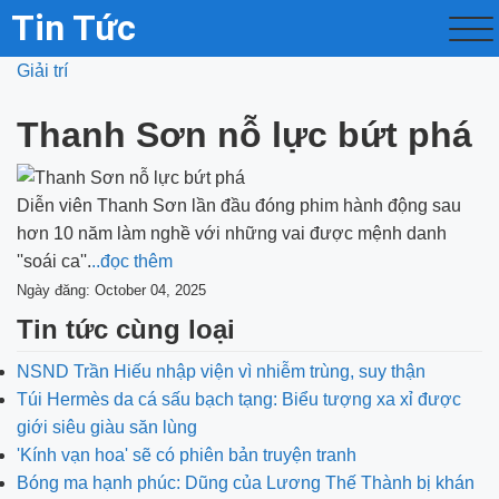
Tin Tức
Giải trí
Thanh Sơn nỗ lực bứt phá
Diễn viên Thanh Sơn lần đầu đóng phim hành động sau
hơn 10 năm làm nghề với những vai được mệnh danh
''soái ca''.
..đọc thêm
Ngày đăng: October 04, 2025
Tin tức cùng loại
NSND Trần Hiếu nhập viện vì nhiễm trùng, suy thận
Túi Hermès da cá sấu bạch tạng: Biểu tượng xa xỉ được
giới siêu giàu săn lùng
'Kính vạn hoa' sẽ có phiên bản truyện tranh
Bóng ma hạnh phúc: Dũng của Lương Thế Thành bị khán