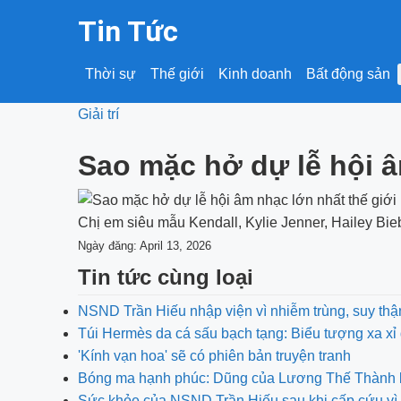
Tin Tức
Thời sự
Thế giới
Kinh doanh
Bất động sản
Giải trí
Sao mặc hở dự lễ hội â
Chị em siêu mẫu Kendall, Kylie Jenner, Hailey Bieb
Ngày đăng: April 13, 2026
Tin tức cùng loại
NSND Trần Hiếu nhập viện vì nhiễm trùng, suy thậ
Túi Hermès da cá sấu bạch tạng: Biểu tượng xa xỉ 
'Kính vạn hoa' sẽ có phiên bản truyện tranh
Bóng ma hạnh phúc: Dũng của Lương Thế Thành bị 
Sức khỏe của NSND Trần Hiếu sau khi cấp cứu vì 