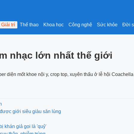
Giải trí
Thể thao
Khoa học
Công nghệ
Sức khỏe
Đời 
m nhạc lớn nhất thế giới
er diện mốt khoe nội y, crop top, xuyên thấu ở lễ hội Coachella
n
được giới siêu giàu săn lùng
khán giả gọi là 'quỷ'
suy thận, nhiễm trùng