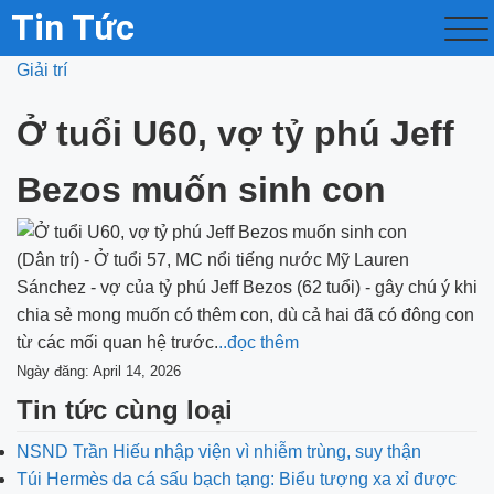
Tin Tức
Giải trí
Ở tuổi U60, vợ tỷ phú Jeff
Bezos muốn sinh con
(Dân trí) - Ở tuổi 57, MC nổi tiếng nước Mỹ Lauren
Sánchez - vợ của tỷ phú Jeff Bezos (62 tuổi) - gây chú ý khi
chia sẻ mong muốn có thêm con, dù cả hai đã có đông con
từ các mối quan hệ trước.
..đọc thêm
Ngày đăng: April 14, 2026
Tin tức cùng loại
NSND Trần Hiếu nhập viện vì nhiễm trùng, suy thận
Túi Hermès da cá sấu bạch tạng: Biểu tượng xa xỉ được