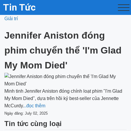
Tin Tức
Giải trí
Jennifer Aniston đóng
phim chuyển thể 'I'm Glad
My Mom Died'
Minh tinh Jennifer Aniston đóng chính loạt phim "I'm Glad
My Mom Died", dựa trên hồi ký best-seller của Jennette
McCurdy.
..đọc thêm
Ngày đăng: July 02, 2025
Tin tức cùng loại