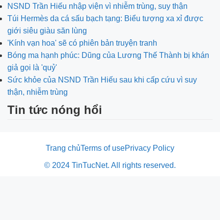
NSND Trần Hiếu nhập viện vì nhiễm trùng, suy thận
Túi Hermès da cá sấu bạch tạng: Biểu tượng xa xỉ được
giới siêu giàu săn lùng
'Kính vạn hoa' sẽ có phiên bản truyện tranh
Bóng ma hạnh phúc: Dũng của Lương Thế Thành bị khán
giả gọi là 'quỷ'
Sức khỏe của NSND Trần Hiếu sau khi cấp cứu vì suy
thận, nhiễm trùng
Tin tức nóng hổi
Trang chủ
Terms of use
Privacy Policy
© 2024 TinTucNet. All rights reserved.