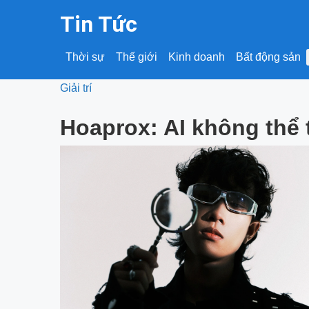
Tin Tức
Thời sự
Thế giới
Kinh doanh
Bất động sản
Giải trí
Hoaprox: AI không thể 