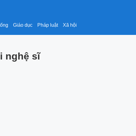
sống
Giáo dục
Pháp luật
Xã hội
i nghệ sĩ