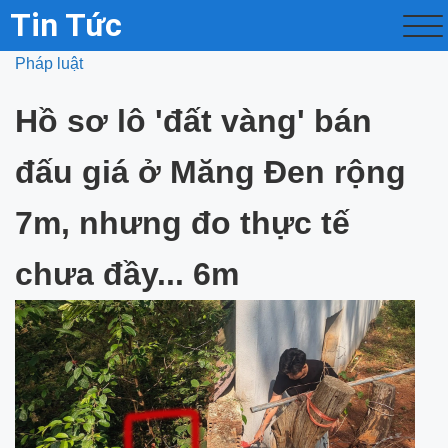
Tin Tức
Pháp luật
Hồ sơ lô 'đất vàng' bán
đấu giá ở Măng Đen rộng
7m, nhưng đo thực tế
chưa đầy... 6m