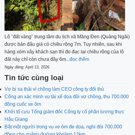
Lô "đất vàng" trung tâm du lịch xã Măng Đen (Quảng Ngãi)
được bán đấu giá có chiều rộng 7m. Tuy nhiên, sau khi
hàng xóm xây khách sạn thì đo đạc lại chiều rộng của lô
đất này chỉ còn chưa đầy 6m.
..đọc thêm
Ngày đăng: April 13, 2026
Tin tức cùng loại
Vợ bị sa thải vì chồng làm CEO công ty đối thủ
Công an xác minh vụ tài xế dọa đôi vợ chồng, thu 700.000
đồng cuốc xe ôm
Khởi tố cựu Tổng giám đốc Công ty cổ phần lương thực
Hậu Giang
Bắt một người trong vụ xe ôm đe dọa, nghi đòi 700.000
đồng cho quãng đường khoảng 12km