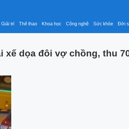
Giải trí
Thể thao
Khoa học
Công nghệ
Sức khỏe
Đời 
i xế dọa đôi vợ chồng, thu 7