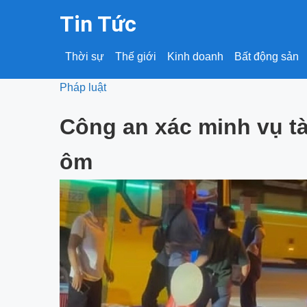
Tin Tức
Thời sự
Thế giới
Kinh doanh
Bất động sản
Pháp luật
Công an xác minh vụ tà
ôm