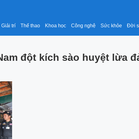
Giải trí
Thể thao
Khoa học
Công nghệ
Sức khỏe
Đời 
Nam đột kích sào huyệt lừa 