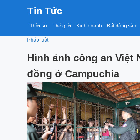
Tin Tức
Thời sự
Thế giới
Kinh doanh
Bất động sản
Pháp luật
Hình ảnh công an Việt 
đồng ở Campuchia