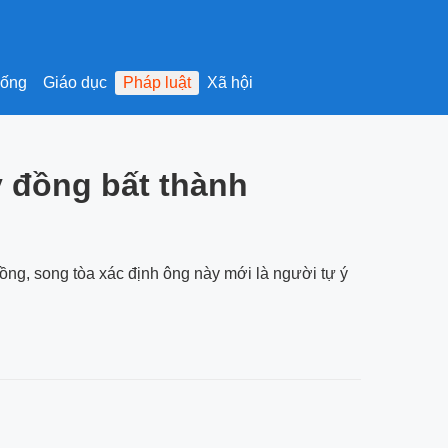
sống
Giáo dục
Pháp luật
Xã hội
ỷ đồng bất thành
đồng, song tòa xác định ông này mới là người tự ý