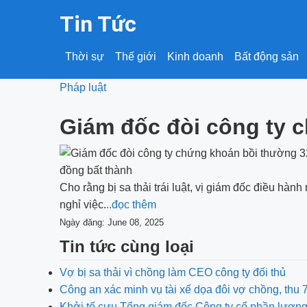
Tin Tức
Thời sự
Thế giới
Kinh doanh
Bất động sản
Pháp luật
Giám đốc đòi công ty 
Cho rằng bị sa thải trái luật, vị giám đốc điều hà
nghỉ việc.
..đọc thêm
Ngày đăng: June 08, 2025
Tin tức cùng loại
Vợ bị sa thải vì chồng làm CEO công ty đối thủ
Công an xác minh vụ tài xế dọa đôi vợ chồng, thu
Khởi tố cựu Tổng giám đốc Công ty cổ phần lươn