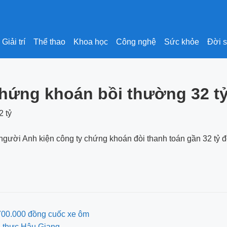
Giải trí
Thể thao
Khoa học
Công nghệ
Sức khỏe
Đời 
chứng khoán bồi thường 32 t
nh người Anh kiện công ty chứng khoán đòi thanh toán gần 32 tỷ 
 700.000 đồng cuốc xe ôm
g thực Hậu Giang