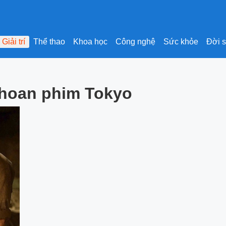
Giải trí
Thể thao
Khoa học
Công nghệ
Sức khỏe
Đời 
 hoan phim Tokyo