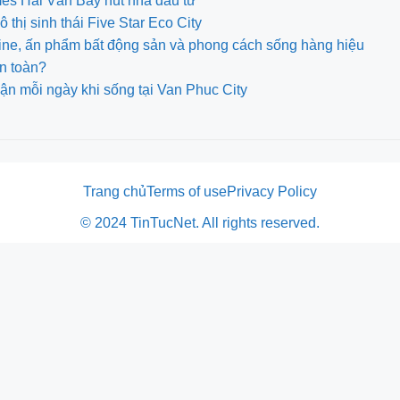
mes Hải Vân Bay hút nhà đầu tư
thị sinh thái Five Star Eco City
ine, ấn phẩm bất động sản và phong cách sống hàng hiệu
an toàn?
ận mỗi ngày khi sống tại Van Phuc City
Trang chủ
Terms of use
Privacy Policy
© 2024 TinTucNet. All rights reserved.