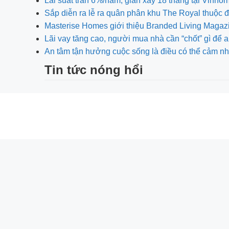
Lãi suất trần 6%/năm, giãn xây 18 tháng tại Vinho
Sắp diễn ra lễ ra quân phân khu The Royal thuộc đô 
Masterise Homes giới thiệu Branded Living Magaz
Lãi vay tăng cao, người mua nhà cần “chốt” gì để 
An tâm tận hưởng cuộc sống là điều có thể cảm nh
Tin tức nóng hổi