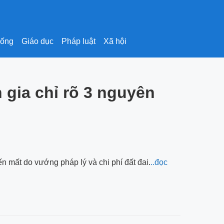
sống
Giáo dục
Pháp luật
Xã hội
 gia chỉ rõ 3 nguyên
ến mất do vướng pháp lý và chi phí đất đai.
..đọc