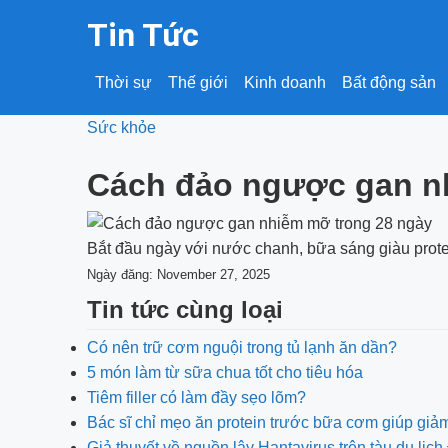
Tin Tức
Thời sự
Thế giới
Kinh doanh
Bất động sản
Sức khỏe
Cách đảo ngược gan n
Bắt đầu ngày với nước chanh, bữa sáng giàu prote
Ngày đăng: November 27, 2025
Tin tức cùng loại
Có nên trữ cơm nguội trong tủ lạnh ăn dần?
5 món làm từ sữa chua tốt cho tiêu hóa
Tiêm filler có làm đầy sẹo lõm?
Bác sĩ chỉ mẹo ăn protein trước bữa cơm giúp giả
Giả thuyết về nguồn lây Hantavirus trên tàu du lị