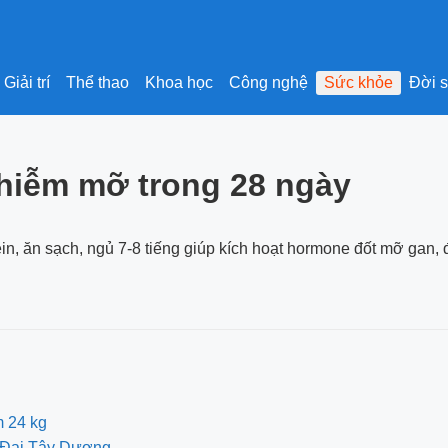
Giải trí
Thể thao
Khoa học
Công nghệ
Sức khỏe
Đời 
hiễm mỡ trong 28 ngày
in, ăn sạch, ngủ 7-8 tiếng giúp kích hoạt hormone đốt mỡ gan
m 24 kg
ch Đại Tây Dương