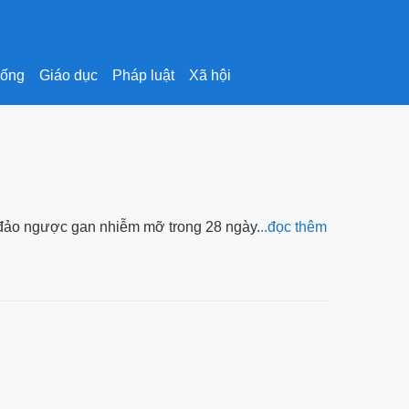
sống
Giáo dục
Pháp luật
Xã hội
, đảo ngược gan nhiễm mỡ trong 28 ngày.
..đọc thêm