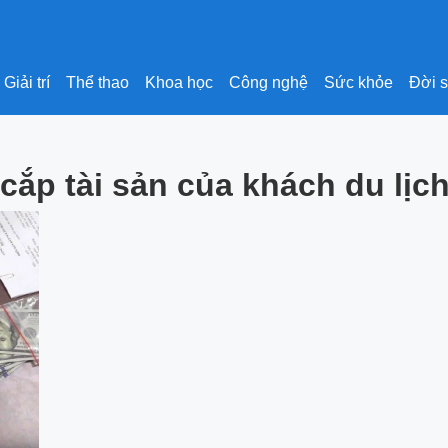
Giải trí
Thể thao
Khoa học
Công nghệ
Sức khỏe
Đời 
ắp tài sản của khách du lịch