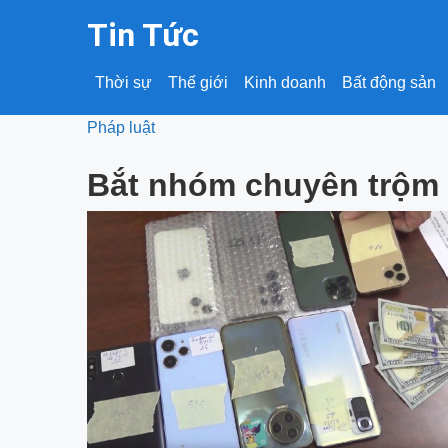
Tin Tức
Thời sự
Thế giới
Kinh doanh
Bất động sản
Pháp luật
Bắt nhóm chuyên trộm c