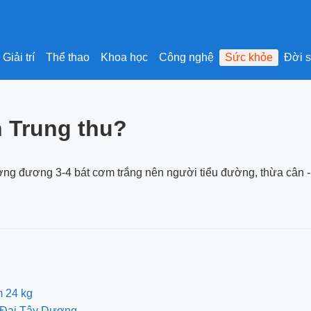
Giải trí
Thể thao
Khoa học
Công nghệ
Sức khỏe
Đời 
h Trung thu?
ng đương 3-4 bát cơm trắng nên người tiểu đường, thừa cân -
m 24 kg
ch Đại Tây Dương