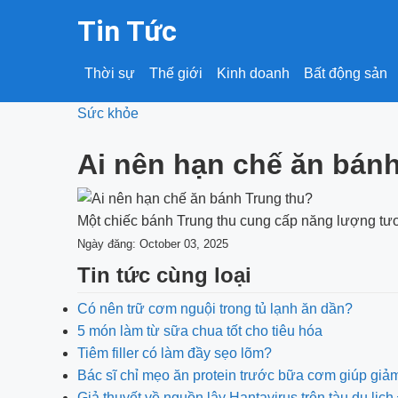
Tin Tức
Thời sự
Thế giới
Kinh doanh
Bất động sản
Sức khỏe
Ai nên hạn chế ăn bán
Một chiếc bánh Trung thu cung cấp năng lượng tươ
Ngày đăng: October 03, 2025
Tin tức cùng loại
Có nên trữ cơm nguội trong tủ lạnh ăn dần?
5 món làm từ sữa chua tốt cho tiêu hóa
Tiêm filler có làm đầy sẹo lõm?
Bác sĩ chỉ mẹo ăn protein trước bữa cơm giúp giả
Giả thuyết về nguồn lây Hantavirus trên tàu du lị