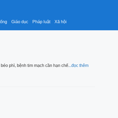
sống
Giáo dục
Pháp luật
Xã hội
 béo phì, bệnh tim mạch cần hạn chế.
..đọc thêm