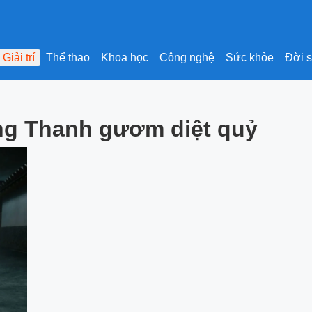
Giải trí
Thể thao
Khoa học
Công nghệ
Sức khỏe
Đời 
ong Thanh gươm diệt quỷ