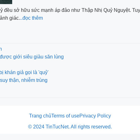
ỷ đều sở hữu sức mạnh áp đảo như Thập Nhị Quỷ Nguyệt. Tuy n
cảnh giác.
..đọc thêm
n
được giới siêu giàu săn lùng
khán giả gọi là 'quỷ'
suy thận, nhiễm trùng
Trang chủ
Terms of use
Privacy Policy
© 2024 TinTucNet. All rights reserved.