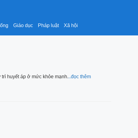
sống
Giáo dục
Pháp luật
Xã hội
uy trì huyết áp ở mức khỏe mạnh.
..đọc thêm