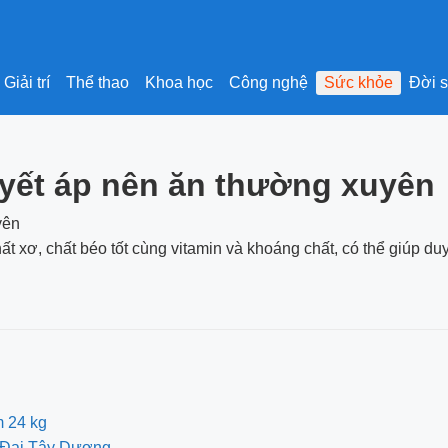
Giải trí
Thể thao
Khoa học
Công nghệ
Sức khỏe
Đời 
uyết áp nên ăn thường xuyên
hất xơ, chất béo tốt cùng vitamin và khoáng chất, có thể giúp d
m 24 kg
ch Đại Tây Dương