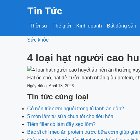
Tin Tức
Thời sự
Thế giới
Kinh doanh
Bất động sản
Sức khỏe
4 loại hạt người cao h
Hạt óc chó, hạt dẻ cười, hạnh nhân giàu protein, c
Ngày đăng: April 13, 2026
Tin tức cùng loại
Có nên trữ cơm nguội trong tủ lạnh ăn dần?
5 món làm từ sữa chua tốt cho tiêu hóa
Tiêm filler có làm đầy sẹo lõm?
Bác sĩ chỉ mẹo ăn protein trước bữa cơm giúp giả
Giả thuyết về nguồn lây Hantavirus trên tàu du lị