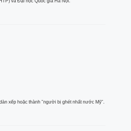
SHTP) và Đại học Quốc gia Hà Nội.
dàn xếp hoặc thành "người bị ghét nhất nước Mỹ".