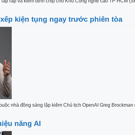
ết bị lắp ráp và kiểm định chip cho Khu Công nghệ cao TP HCM (
xếp kiện tụng ngay trước phiên tòa
, buộc nhà đồng sáng lập kiêm Chủ tịch OpenAI Greg Brockman 
hiệu năng AI