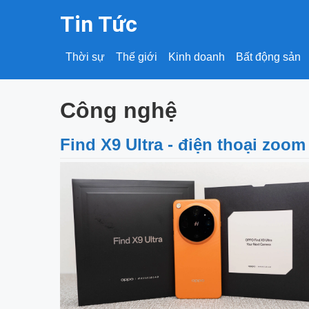
Tin Tức
Thời sự
Thế giới
Kinh doanh
Bất động sản
Công nghệ
Find X9 Ultra - điện thoại zoom