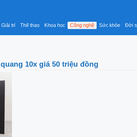
Giải trí
Thể thao
Khoa học
Công nghệ
Sức khỏe
Đời 
 quang 10x giá 50 triệu đồng