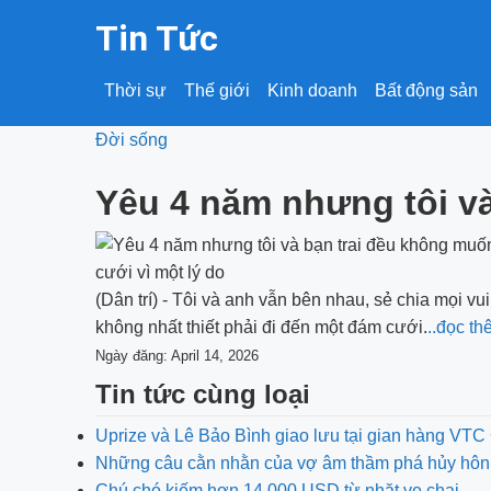
Tin Tức
Thời sự
Thế giới
Kinh doanh
Bất động sản
Đời sống
Yêu 4 năm nhưng tôi và
(Dân trí) - Tôi và anh vẫn bên nhau, sẻ chia mọi v
không nhất thiết phải đi đến một đám cưới.
..đọc t
Ngày đăng: April 14, 2026
Tin tức cùng loại
Uprize và Lê Bảo Bình giao lưu tại gian hàng V
Những câu cằn nhằn của vợ âm thầm phá hủy hôn
Chú chó kiếm hơn 14.000 USD từ nhặt ve chai