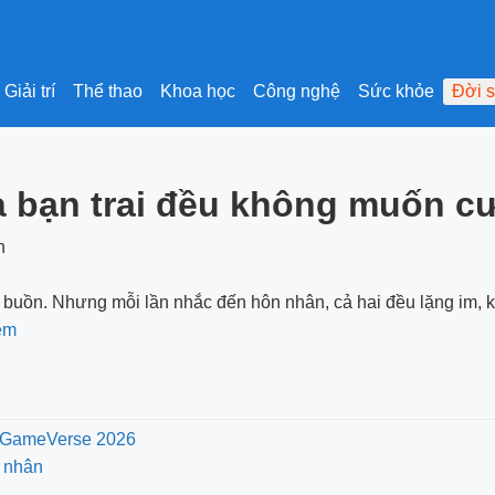
Giải trí
Thể thao
Khoa học
Công nghệ
Sức khỏe
Đời 
 bạn trai đều không muốn cướ
ui buồn. Nhưng mỗi lần nhắc đến hôn nhân, cả hai đều lặng im, k
hêm
TC GameVerse 2026
 nhân