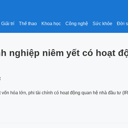
Giải trí
Thể thao
Khoa học
Công nghệ
Sức khỏe
Đời 
nh nghiệp niêm yết có hoạt đ
vốn hóa lớn, phi tài chính có hoạt động quan hệ nhà đầu tư (IR)