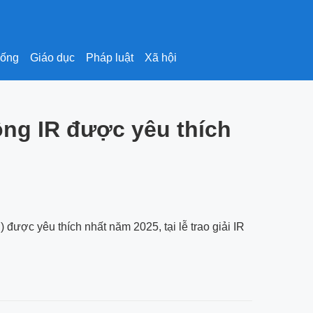
sống
Giáo dục
Pháp luật
Xã hội
ộng IR được yêu thích
 được yêu thích nhất năm 2025, tại lễ trao giải IR