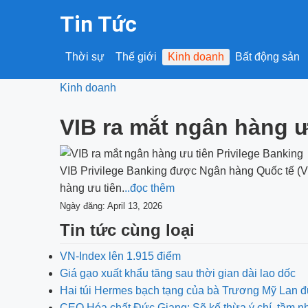
Tin Tức
Thời sự
Thế giới
Kinh doanh
Bất động sản
Kinh doanh
VIB ra mắt ngân hàng ư
VIB Privilege Banking được Ngân hàng Quốc tế (VIB) 
hàng ưu tiên.
..đọc thêm
Ngày đăng: April 13, 2026
Tin tức cùng loại
VN-Index lên 1.915 điểm
Giá gạo xuất khẩu tăng sau thời gian dài lao dốc
Hai túi Hermes bạch tạng của bà Trương Mỹ Lan đ
CEO Hóa chất Đức Giang: Sẽ kế thừa ý chí, tầm 