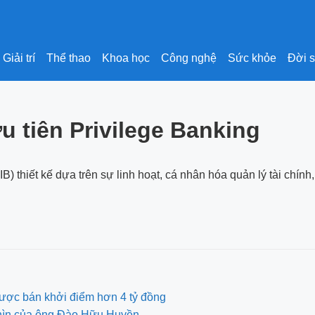
Giải trí
Thể thao
Khoa học
Công nghệ
Sức khỏe
Đời 
u tiên Privilege Banking
thiết kế dựa trên sự linh hoạt, cá nhân hóa quản lý tài chí
ược bán khởi điểm hơn 4 tỷ đồng
nhìn của ông Đào Hữu Huyền