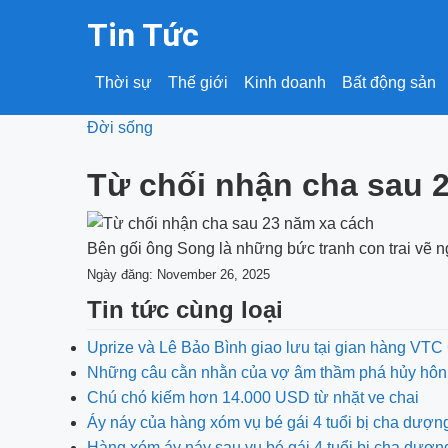
Tin Tức
Thời sự
Thế giới
Kinh doanh
Bất động sản
Đời sống
Từ chối nhận cha sau 
Bên gối ông Song là những bức tranh con trai vẽ n
Ngày đăng: November 26, 2025
Tin tức cùng loại
Uprize và Lê Bảo Bình giao lưu tại gian hàng V
Những câu cằn nhằn của vợ âm thầm phá hủy hôn
Chú chó kiếm hơn 14.000 USD từ nhặt ve chai
Áy náy của hàng xóm vụ bé gái 4 tuổi bị cha dượn
Hàng xóm áy náy sau vụ bé gái 4 tuổi bị cha dượ