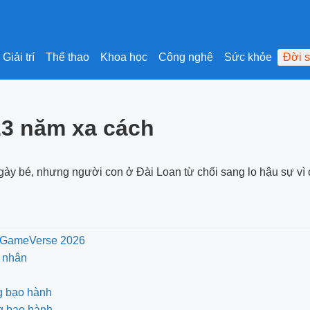
Giải trí
Thể thao
Khoa học
Công nghệ
Sức khỏe
Đời 
23 năm xa cách
gày bé, nhưng người con ở Đài Loan từ chối sang lo hậu sự vì 
TC GameVerse 2026
 nhân
g bạo hành
ng bạo hành