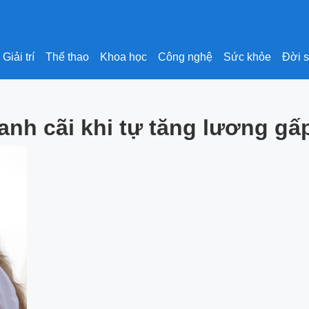
Giải trí
Thể thao
Khoa học
Công nghệ
Sức khỏe
Đời 
anh cãi khi tự tăng lương gấ