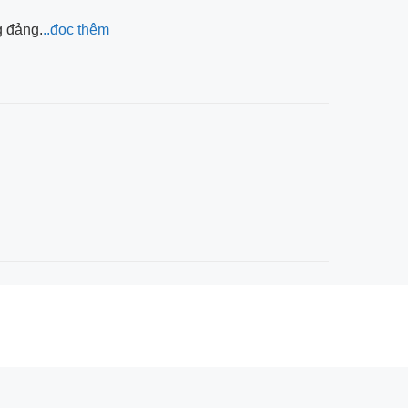
g đảng.
..đọc thêm