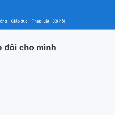
sống
Giáo dục
Pháp luật
Xã hội
p đôi cho mình