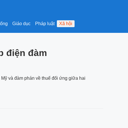
sống
Giáo dục
Pháp luật
Xã hội
p điện đàm
 Mỹ và đàm phán về thuế đối ứng giữa hai