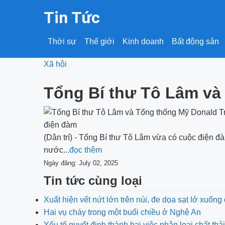
Tin Tức
Thời sự
Thế giới
Kinh doanh
Bất động sản
Xã hội
Tổng Bí thư Tô Lâm và
(Dân trí) - Tổng Bí thư Tô Lâm vừa có cuộc điện 
nước.
..đọc thêm
Ngày đăng: July 02, 2025
Tin tức cùng loại
Xuất hiện vết nứt lớn trên núi, đe dọa sạt lở xuống
Hai vụ cháy trong một buổi chiều ở Nghệ An
Yếu tố quyết định thành bại việc phân loại chất thải