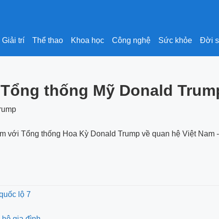
Giải trí
Thể thao
Khoa học
Công nghệ
Sức khỏe
Đời 
 Tổng thống Mỹ Donald Trum
đàm với Tổng thống Hoa Kỳ Donald Trump về quan hệ Việt Nam -
 quốc lộ 7
 hộ gia đình