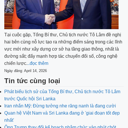
Tại cuộc gặp, Tổng Bí thư, Chủ tịch nước Tô Lâm đề nghị
hai bên cùng nỗ lực tạo ra những điểm sáng trong các lĩnh
vực mới như xây dựng cơ sở hạ tầng giao thông, nhất là
đường sắt; đẩy mạnh hợp tác chuyển đổi số, công nghệ
chiến lược.
..đọc thêm
Ngày đăng: April 14, 2026
Tin tức cùng loại
Phát biểu lịch sử của Tổng Bí thư, Chủ tịch nước Tô Lâm
trước Quốc hội Sri Lanka
Iran nhắn Mỹ: Đừng tưởng nhe răng nanh là đang cười
Quan hệ Việt Nam và Sri Lanka đang ở 'giai đoạn tốt đẹp
nhất'
Ông Trump thay đổi kế hoạch nhậm chức vào phút chót