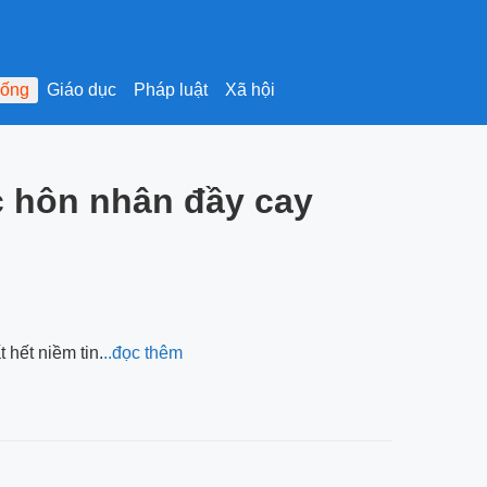
sống
Giáo dục
Pháp luật
Xã hội
c hôn nhân đầy cay
 hết niềm tin.
..đọc thêm