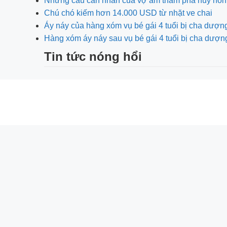
Những câu cằn nhằn của vợ âm thầm phá hủy hôn
Chú chó kiếm hơn 14.000 USD từ nhặt ve chai
Áy náy của hàng xóm vụ bé gái 4 tuổi bị cha dượn
Hàng xóm áy náy sau vụ bé gái 4 tuổi bị cha dượ
Tin tức nóng hổi