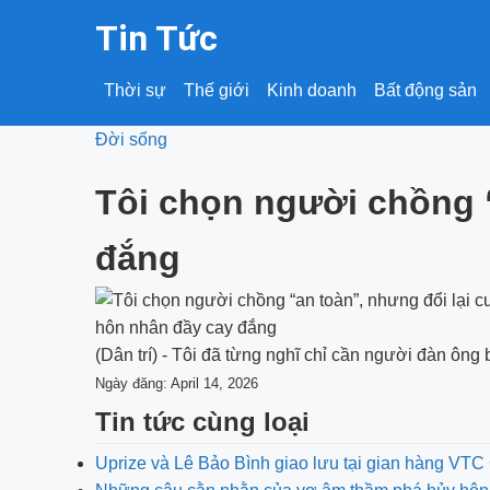
Tin Tức
Thời sự
Thế giới
Kinh doanh
Bất động sản
Đời sống
Tôi chọn người chồng “
đắng
(Dân trí) - Tôi đã từng nghĩ chỉ cần người đàn ông 
Ngày đăng: April 14, 2026
Tin tức cùng loại
Uprize và Lê Bảo Bình giao lưu tại gian hàng V