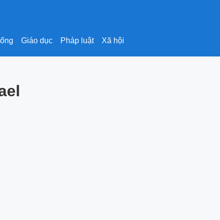
sống
Giáo dục
Pháp luật
Xã hội
ael