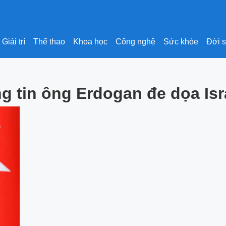
Giải trí
Thể thao
Khoa học
Công nghệ
Sức khỏe
Đời 
g tin ông Erdogan đe dọa Isr