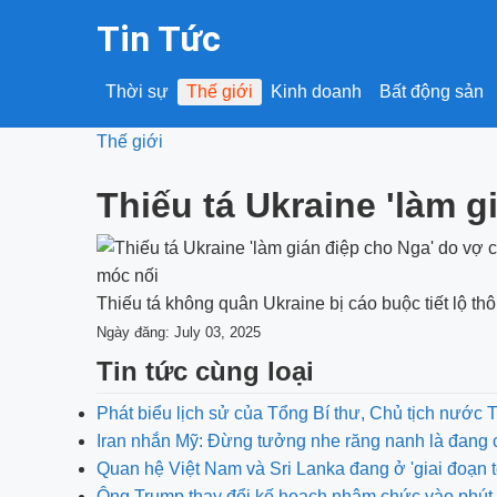
Tin Tức
Thời sự
Thế giới
Kinh doanh
Bất động sản
Thế giới
Thiếu tá Ukraine 'làm 
Thiếu tá không quân Ukraine bị cáo buộc tiết lộ th
Ngày đăng: July 03, 2025
Tin tức cùng loại
Phát biểu lịch sử của Tổng Bí thư, Chủ tịch nước 
Iran nhắn Mỹ: Đừng tưởng nhe răng nanh là đang 
Quan hệ Việt Nam và Sri Lanka đang ở 'giai đoạn t
Ông Trump thay đổi kế hoạch nhậm chức vào phút 