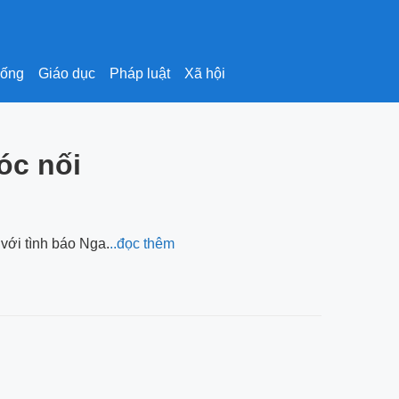
sống
Giáo dục
Pháp luật
Xã hội
óc nối
 với tình báo Nga.
..đọc thêm