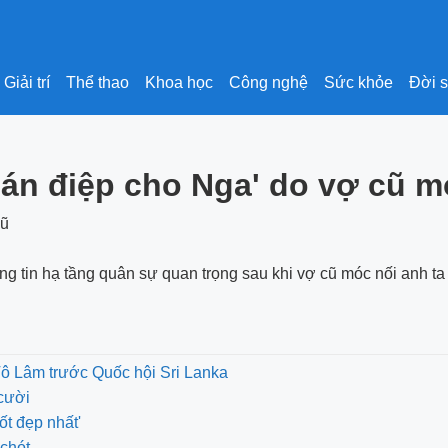
Giải trí
Thể thao
Khoa học
Công nghệ
Sức khỏe
Đời 
gián điệp cho Nga' do vợ cũ m
ông tin hạ tầng quân sự quan trọng sau khi vợ cũ móc nối anh ta
Tô Lâm trước Quốc hội Sri Lanka
cười
ốt đẹp nhất'
chót