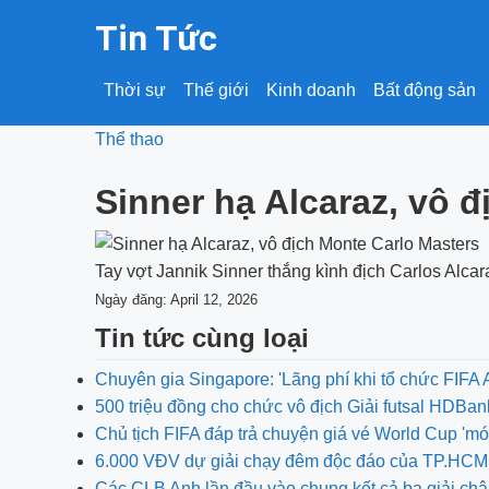
Tin Tức
Thời sự
Thế giới
Kinh doanh
Bất động sản
Thể thao
Sinner hạ Alcaraz, vô 
Tay vợt Jannik Sinner thắng kình địch Carlos Alcara
Ngày đăng: April 12, 2026
Tin tức cùng loại
Chuyên gia Singapore: 'Lãng phí khi tổ chức FIF
500 triệu đồng cho chức vô địch Giải futsal HDBa
Chủ tịch FIFA đáp trả chuyện giá vé World Cup 'm
6.000 VĐV dự giải chạy đêm độc đáo của TP.HCM
Các CLB Anh lần đầu vào chung kết cả ba giải ch