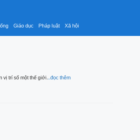
sống
Giáo dục
Pháp luật
Xã hội
ị trí số một thế giới.
..đọc thêm