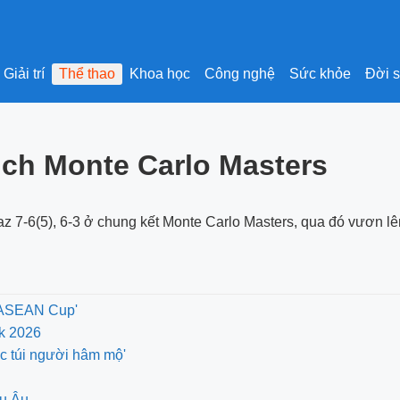
Giải trí
Thể thao
Khoa học
Công nghệ
Sức khỏe
Đời 
địch Monte Carlo Masters
z 7-6(5), 6-3 ở chung kết Monte Carlo Masters, qua đó vươn lên v
A ASEAN Cup'
nk 2026
óc túi người hâm mộ'
âu Âu