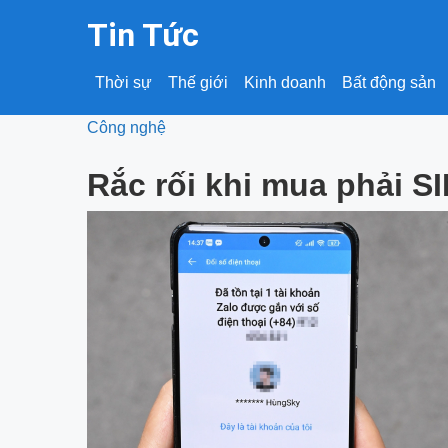
Tin Tức
Thời sự
Thế giới
Kinh doanh
Bất động sản
Công nghệ
Rắc rối khi mua phải S