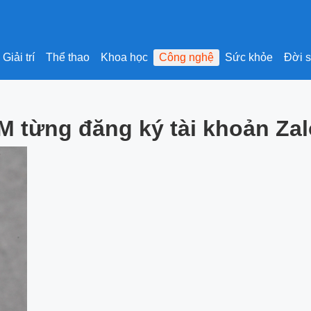
Giải trí
Thể thao
Khoa học
Công nghệ
Sức khỏe
Đời 
IM từng đăng ký tài khoản Za