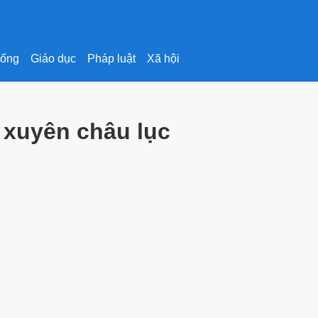
sống
Giáo dục
Pháp luật
Xã hội
 xuyên châu lục