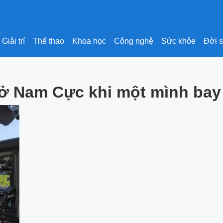
Giải trí
Thể thao
Khoa học
Công nghệ
Sức khỏe
Đời 
t ở Nam Cực khi một mình bay