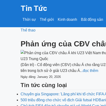
Tin Tức
Thời sự
Thế giới
Kinh doanh
Bất động sản
Thể thao
Phản ứng của CĐV châu
(Dân trí) - Cổ động viên (CĐV) châu Á cho rằng U2
tiên trong lịch sử ở giải U23 châu Á.
..đọc thêm
Ngày đăng: January 20, 2026
Tin tức cùng loại
Chuyên gia Singapore: 'Lãng phí khi tổ chức FIF
500 triệu đồng cho chức vô địch Giải futsal HDBa
Chủ tịch FIFA đáp trả chuyện giá vé World Cup 'm