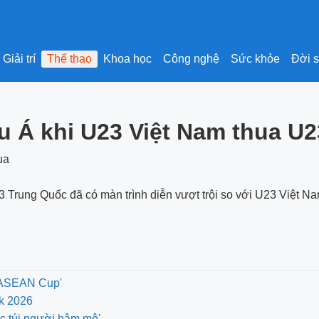
Giải trí
Thể thao
Khoa học
Công nghệ
Sức khỏe
Đời 
 Á khi U23 Việt Nam thua U
3 Trung Quốc đã có màn trình diễn vượt trội so với U23 Việt N
A ASEAN Cup'
nk 2026
óc túi người hâm mộ'