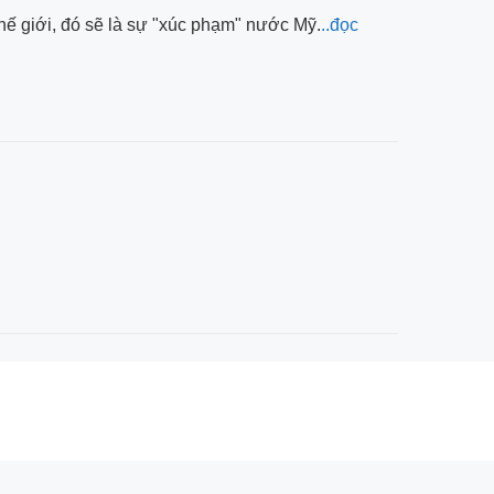
hế giới, đó sẽ là sự "xúc phạm" nước Mỹ.
..đọc