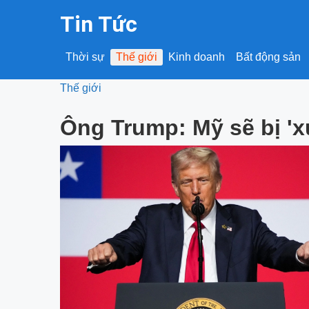
Tin Tức
Thời sự
Thế giới
Kinh doanh
Bất động sản
Thế giới
Ông Trump: Mỹ sẽ bị '