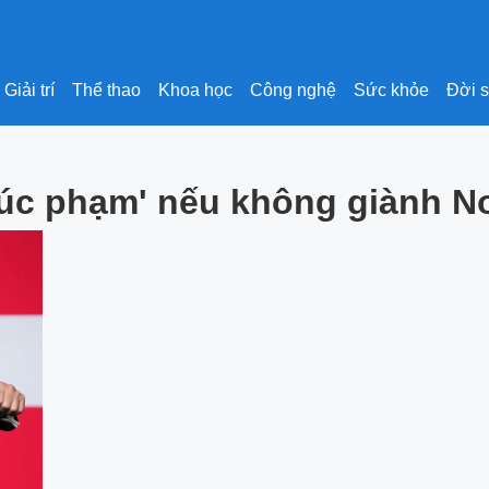
Giải trí
Thể thao
Khoa học
Công nghệ
Sức khỏe
Đời 
xúc phạm' nếu không giành N