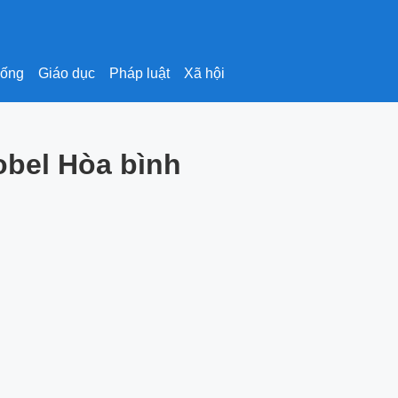
sống
Giáo dục
Pháp luật
Xã hội
obel Hòa bình