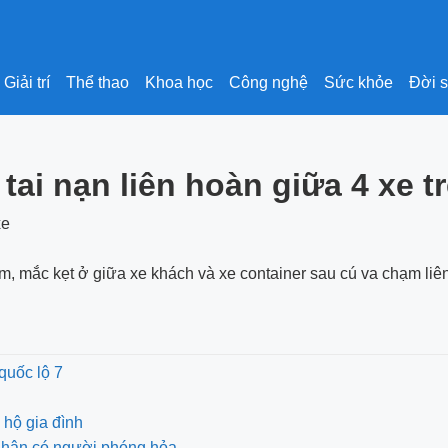
Giải trí
Thể thao
Khoa học
Công nghệ
Sức khỏe
Đời 
 tai nạn liên hoàn giữa 4 xe t
m, mắc kẹt ở giữa xe khách và xe container sau cú va chạm liên
 quốc lộ 7
 hộ gia đình
 nhân có người phóng hỏa