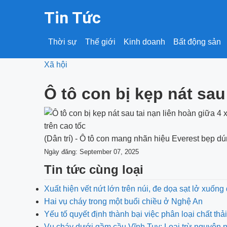
Tin Tức
Thời sự
Thế giới
Kinh doanh
Bất động sản
Xã hội
Ô tô con bị kẹp nát sau
(Dân trí) - Ô tô con mang nhãn hiệu Everest bẹp dú
Ngày đăng: September 07, 2025
Tin tức cùng loại
Xuất hiện vết nứt lớn trên núi, đe dọa sạt lở xuống
Hai vụ cháy trong một buổi chiều ở Nghệ An
Yếu tố quyết định thành bại việc phân loại chất thải
Vụ cháy dưới gầm cầu Vĩnh Tuy: Loại trừ nguyên