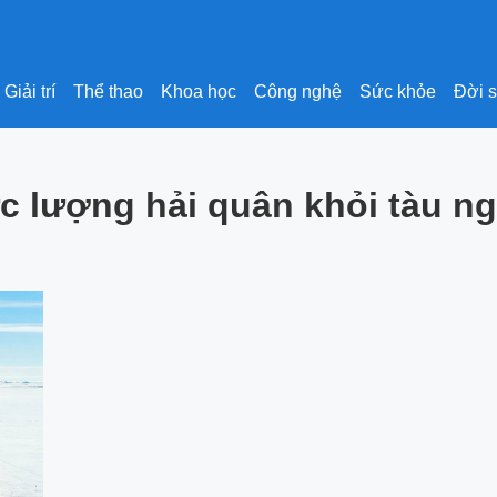
Giải trí
Thể thao
Khoa học
Công nghệ
Sức khỏe
Đời 
ực lượng hải quân khỏi tàu 