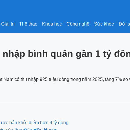
Giải trí
Thể thao
Khoa học
Công nghệ
Sức khỏe
Đời 
u nhập bình quân gần 1 tỷ đ
Nam có thu nhập 925 triệu đồng trong năm 2025, tăng 7% so vớ
ược bán khởi điểm hơn 4 tỷ đồng
nhìn của ông Đào Hữu Huyền