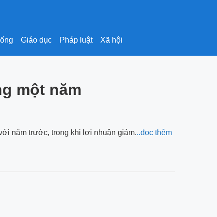
sống
Giáo dục
Pháp luật
Xã hội
ồng một năm
i năm trước, trong khi lợi nhuận giảm.
..đọc thêm