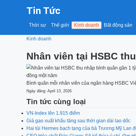
Tin Tức
Thời sự
Thế giới
Kinh doanh
Bất động sản
Kinh doanh
Nhân viên tại HSBC th
Bình quân mỗi nhân viên của ngân hàng HSBC Việt 
Ngày đăng: April 13, 2026
Tin tức cùng loại
VN-Index lên 1.915 điểm
Giá gạo xuất khẩu tăng sau thời gian dài lao dốc
Hai túi Hermes bạch tạng của bà Trương Mỹ Lan đ
CEO Hóa chất Đức Giang: Sẽ kế thừa ý chí, tầm 