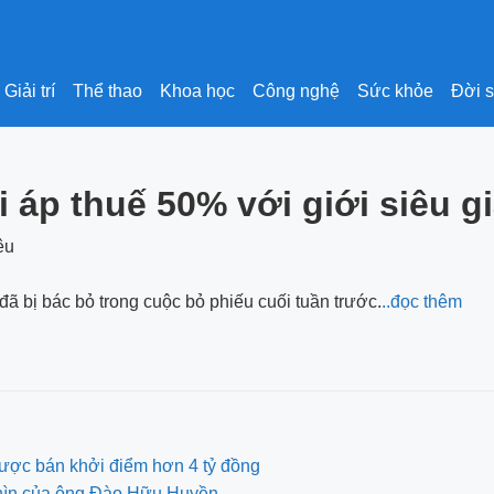
Giải trí
Thể thao
Khoa học
Công nghệ
Sức khỏe
Đời 
 áp thuế 50% với giới siêu g
 đã bị bác bỏ trong cuộc bỏ phiếu cuối tuần trước.
..đọc thêm
ược bán khởi điểm hơn 4 tỷ đồng
nhìn của ông Đào Hữu Huyền