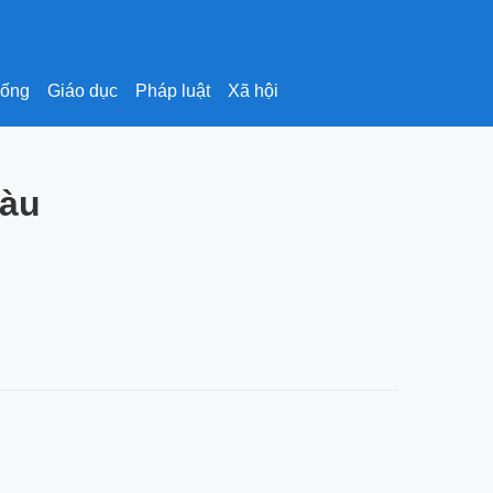
sống
Giáo dục
Pháp luật
Xã hội
iàu