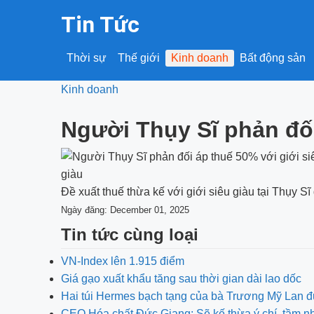
Tin Tức
Thời sự
Thế giới
Kinh doanh
Bất động sản
Kinh doanh
Người Thụy Sĩ phản đối
Đề xuất thuế thừa kế với giới siêu giàu tại Thụy Sĩ
Ngày đăng: December 01, 2025
Tin tức cùng loại
VN-Index lên 1.915 điểm
Giá gạo xuất khẩu tăng sau thời gian dài lao dốc
Hai túi Hermes bạch tạng của bà Trương Mỹ Lan đ
CEO Hóa chất Đức Giang: Sẽ kế thừa ý chí, tầm 