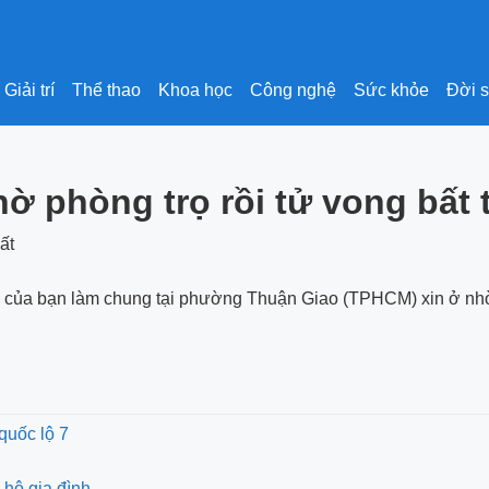
Giải trí
Thể thao
Khoa học
Công nghệ
Sức khỏe
Đời 
ờ phòng trọ rồi tử vong bấ
trọ của bạn làm chung tại phường Thuận Giao (TPHCM) xin ở nh
 quốc lộ 7
 hộ gia đình