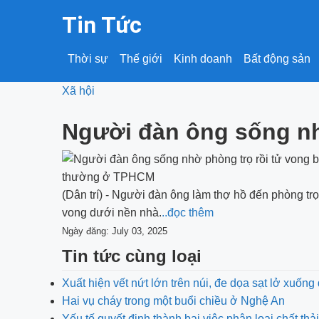
Tin Tức
Thời sự
Thế giới
Kinh doanh
Bất động sản
Xã hội
Người đàn ông sống nh
(Dân trí) - Người đàn ông làm thợ hồ đến phòng 
vong dưới nền nhà.
..đọc thêm
Ngày đăng: July 03, 2025
Tin tức cùng loại
Xuất hiện vết nứt lớn trên núi, đe dọa sạt lở xuống
Hai vụ cháy trong một buổi chiều ở Nghệ An
Yếu tố quyết định thành bại việc phân loại chất thải