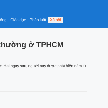
sống
Giáo dục
Pháp luật
Xã hội
t thường ở TPHCM
ờ. Hai ngày sau, người này được phát hiện nằm tử