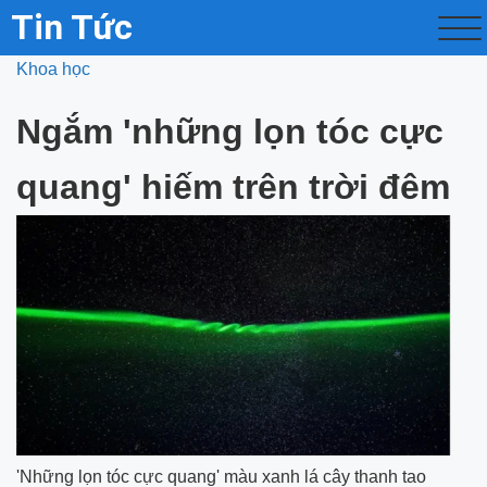
Tin Tức
Khoa học
Ngắm 'những lọn tóc cực
quang' hiếm trên trời đêm
'Những lọn tóc cực quang' màu xanh lá cây thanh tao