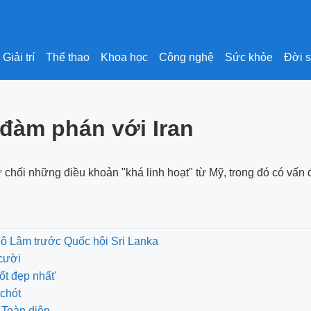
Giải trí
Thể thao
Khoa học
Công nghệ
Sức khỏe
Đời 
 đàm phán với Iran
 chối những điều khoản "khá linh hoạt" từ Mỹ, trong đó có vấn 
Tô Lâm trước Quốc hội Sri Lanka
cười
ốt đẹp nhất'
chót
 Toàn diện