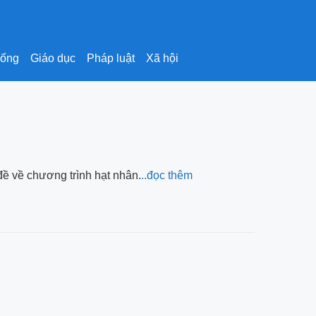
sống
Giáo dục
Pháp luật
Xã hội
đề về chương trình hạt nhân.
..đọc thêm