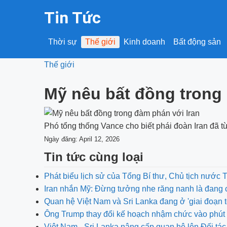
Tin Tức
Thời sự
Thế giới
Kinh doanh
Bất động sản
Thế giới
Mỹ nêu bất đồng trong
Phó tổng thống Vance cho biết phái đoàn Iran đã từ
Ngày đăng: April 12, 2026
Tin tức cùng loại
Phát biểu lịch sử của Tổng Bí thư, Chủ tịch nước 
Iran nhắn Mỹ: Đừng tưởng nhe răng nanh là đang 
Quan hệ Việt Nam và Sri Lanka đang ở 'giai đoạn t
Ông Trump thay đổi kế hoạch nhậm chức vào phút 
Việt Nam - Sri Lanka nâng cấp quan hệ lên Đối tác