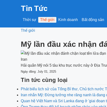
Tin Tức
Thời sự
Thế giới
Kinh doanh
Bất động sản
Thế giới
Mỹ lần đầu xác nhận đá
Hải quân Mỹ nói 5 tàu khu trục nước này ở Địa Trun
Ngày đăng: July 01, 2025
Tin tức cùng loại
Phát biểu lịch sử của Tổng Bí thư, Chủ tịch nước 
Iran nhắn Mỹ: Đừng tưởng nhe răng nanh là đang 
Quan hệ Việt Nam và Sri Lanka đang ở 'giai đoạn t
Ông Trump thay đổi kế hoạch nhậm chức vào phút 