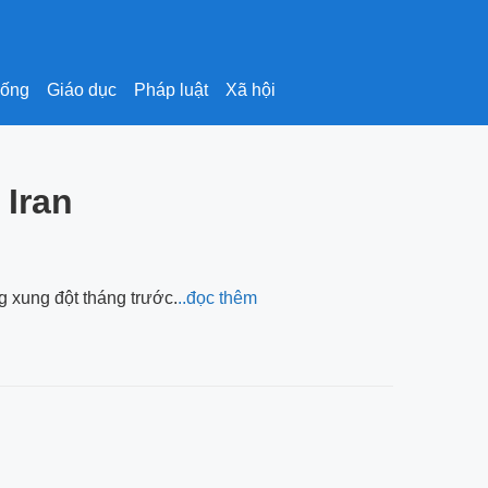
sống
Giáo dục
Pháp luật
Xã hội
 Iran
g xung đột tháng trước.
..đọc thêm