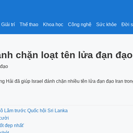
Giải trí
Thể thao
Khoa học
Công nghệ
Sức khỏe
Đời 
nh chặn loạt tên lửa đạn đạo
g Hải đã giúp Israel đánh chặn nhiều tên lửa đạn đạo Iran tron
Tô Lâm trước Quốc hội Sri Lanka
cười
ốt đẹp nhất'
chót