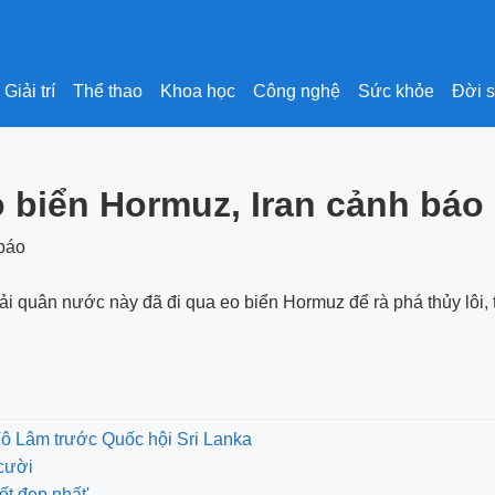
Giải trí
Thể thao
Khoa học
Công nghệ
Sức khỏe
Đời 
o biển Hormuz, Iran cảnh báo
hải quân nước này đã đi qua eo biển Hormuz để rà phá thủy lôi, 
Tô Lâm trước Quốc hội Sri Lanka
cười
ốt đẹp nhất'