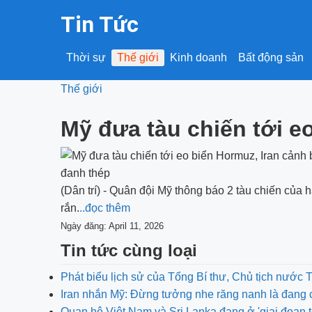
Tin Tức
Thời sự
Thế giới
Kinh doanh
Bất động sản
Thế giới
Mỹ đưa tàu chiến tới e
(Dân trí) - Quân đội Mỹ thông báo 2 tàu chiến của 
rắn.
..đọc thêm
Ngày đăng: April 11, 2026
Tin tức cùng loại
Phát biểu lịch sử của Tổng Bí thư, Chủ tịch nước 
Iran nhắn Mỹ: Đừng tưởng nhe răng nanh là đang 
Quan hệ Việt Nam và Sri Lanka đang ở 'giai đoạn t