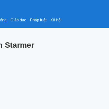
sống
Giáo dục
Pháp luật
Xã hội
h Starmer