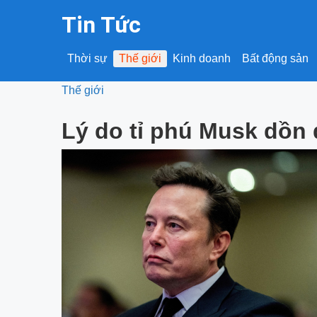
Tin Tức
Thời sự
Thế giới
Kinh doanh
Bất động sản
Thế giới
Lý do tỉ phú Musk dồn