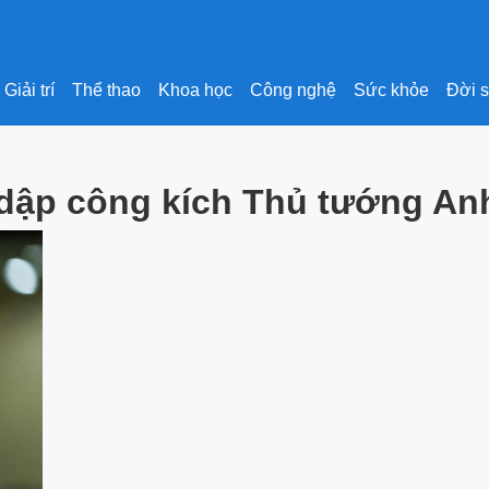
Giải trí
Thể thao
Khoa học
Công nghệ
Sức khỏe
Đời 
 dập công kích Thủ tướng An